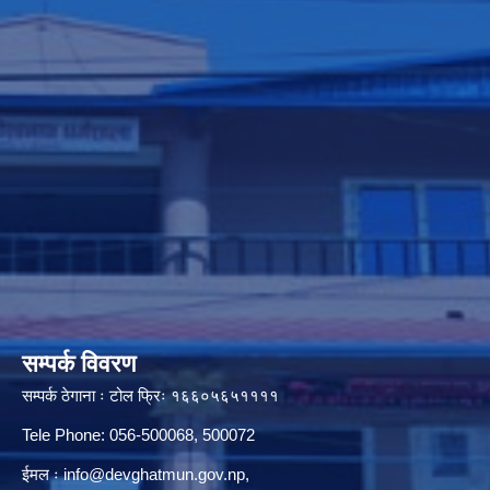
सम्पर्क विवरण
सम्पर्क ठेगाना ः टोल फ्रिः १६६०५६५११११
Tele Phone: 056-500068, 500072
ईमल ः
info@devghatmun.gov.np
,