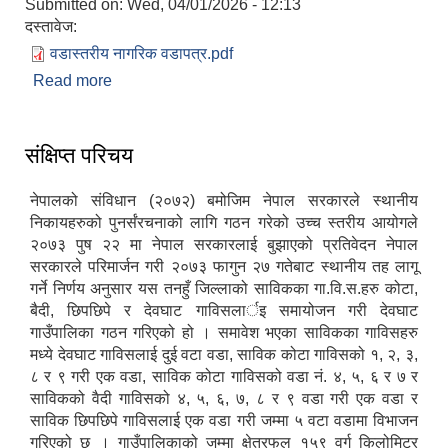
Submitted on:
Wed, 04/01/2026 - 12:13
दस्तावेज:
वडास्तरीय नागरिक वडापत्र.pdf
Read more
about देवघाट गाउँपालिकाको वडापत्र प्रकाशन गरिएको
सम्बन्धमा
संक्षिप्त परिचय
नेपालको संविधान (२०७२) बमोजिम नेपाल सरकारले स्थानीय
निकायहरुको पुनर्संरचनाको लागि गठन गरेको उच्च स्तरीय आयोगले
आवास पूननिर्माण तथा प्रवलीकरण सम्बन्धी देवघाट गाउँपालिकाको प्रोफाइल प्रतिवेदन
२०७३ पुष २२ मा नेपाल सरकारलाई बुझाएको प्रतिवेदन नेपाल
सरकारले परिमार्जन गरी २०७३ फागुन २७ गतेबाट स्थानीय तह लागू
गर्ने निर्णय अनुसार यस तनहुँ जिल्लाको साविकका गा.वि.स.हरु कोटा,
बैदी, छिपछिपे र देवघाट गाविसलार्इ समायोजन गरी देवघाट
गाउँपालिका गठन गरिएको हो । समावेश भएका साविकका गाविसहरु
मध्ये देवघाट गाविसलाई दुई वटा वडा, साविक कोटा गाविसको १, २, ३,
८ र ९ गरी एक वडा, साविक कोटा गाविसको वडा नं. ४, ५, ६ र ७ र
साविकको वैदी गाविसको ४, ५, ६, ७, ८ र ९ वडा गरी एक वडा र
साविक छिपछिपे गाविसलाई एक वडा गरी जम्मा ५ वटा वडामा विभाजन
गरिएको छ । गाउँपालिकाको जम्मा क्षेत्रफल १५९ वर्ग किलोमिटर