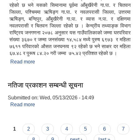
रहेको छ भने यसको सिमानामा पूर्वमा आँबुखैरेनी गा.पा. र चितवन
जिल्ला, पश्चिममा ऋषिङ्ग गा.पा. र नवलपरासी जिल्ला, उत्तरमा
ऋषिङ्ग, बन्दिपुर, आँबुखैरेनी गा.पा. र व्यास न.पा. र दक्षिणमा
नवलपरासी र चितवन जिल्ला रहेको छ । केन्द्रीय तथ्याङ्क विभाग
राष्ट्रिय जनगणना २०७८ अनुसार यस गाउँपालिकाको जम्मा घरपरिवार
संख्या ३६७० र जम्मा जनसंख्या १४,५८४ मध्ये पुरुष ६९७३ र महिला
७६११ परिवारको औसत जनघनत्व ९२ रहेको छ भने साक्षर दर महिला
६७.४८ र पुरूष ८४.२० गरी जम्मा ७५.४२ प्रतिशत रहेको छ ।
Read more
about संक्षिप्त परिचय
नतिजा प्रकाशन सम्बन्धी सूचना
Submitted on:
Wed, 05/13/2026 - 14:49
Read more
about नतिजा प्रकाशन सम्बन्धी सूचना
Pages
1
2
3
4
5
6
7
8
9
next ›
last »