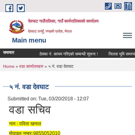
Skip to main content
देवघाट गाउँपालिका, गाउँ कार्यपालिकाको कार्यालय
देवघाट तनहुँ, गण्डकी प्रदेश, नेपाल
Main menu
समाचार
ठेक्का नंं. कायम गरिएको सम्बन्धी सूचना !
जिल्ला भूमि समस्या
You are here
Home
»
वडा कार्यालयहरु
» ५ नं. वडा देवघाट
५ नं. वडा देवघाट
Submitted on:
Tue, 03/20/2018 - 12:07
वडा सचिव
नाम ः पविता खनाल
मोवाइल नम्बरः9855052010