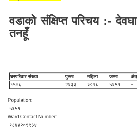
वडाको संक्षिप्त परिचय :- देवघ
तनहूँ
आवास पूननिर्माण तथा प्रवलीकरण सम्बन्धी देवघाट गाउँपालिकाको प्रोफाइल प्रतिवेदन
घरपरिवार संख्या
पुरूष
महिला
जम्मा
क्ष
१५०६
२६३३
३०२८
५६५१
-
Population:
५६५१
Ward Contact Number:
९८४४२०९९३४