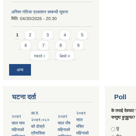
अन्तिम नतिजा प्रकाशन सम्बन्धी सूचना
मिति:
04/30/2026 - 20:30
Pages
1
2
3
4
5
6
7
8
9
next ›
last »
अन्य
घटना दर्ता
Poll
के तपाई देवघाट 
आ.व.
२०७९
२०७९
२०७९
सन्तुष्ट हुनुहुन्छ?
२०७९-०८०
साल
साल माघ
साल पौष
को दोस्रो
मंसिर
Choices
छु
महिनाको
महिनाको
त्रैमासिक
महिनाको