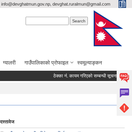
info@devghatmun.gov.np, devghat.ruralmun@gmail.com
Search form
Search
ग्यालरी
गाउँपालिकाको प्रोफाइल
स्वमूल्याङ्कन
ठेक्का नंं. कायम गरिएको सम्बन्धी सूचना !
जिल्ल
दस्तावेज