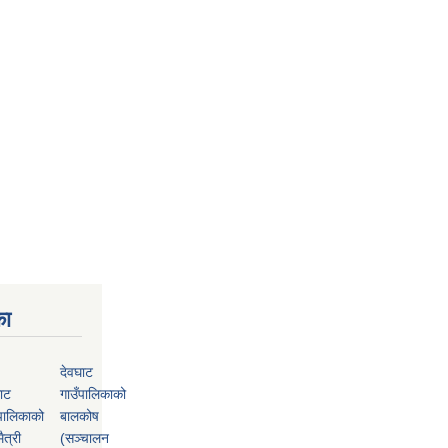
का
देवघाट
ाट
गाउँपालिकाको
पालिकाको
बालकोष
ैत्री
(सञ्चालन