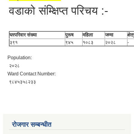
वडाको संम्क्षिप्त परिचय :-
घरपरिवार संख्या
पुरूष
महिला
जम्मा
क्षे
३९१
९४५
१०८३
२०२८
-
Population:
२०२८
आवास पूननिर्माण तथा प्रवलीकरण सम्बन्धी देवघाट गाउँपालिकाको प्रोफाइल प्रतिवेदन
Ward Contact Number:
९८४५३५८२३३
रोजगार सम्बन्धीत