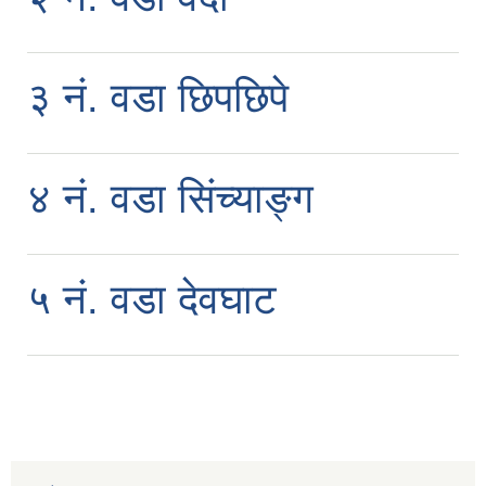
३ नं. वडा छिपछिपे
४ नं. वडा सिंच्याङ्ग
आवास पूननिर्माण तथा प्रवलीकरण सम्बन्धी देवघाट गाउँपालिकाको प्रोफाइल प्रतिवेदन
५ नं. वडा देवघाट