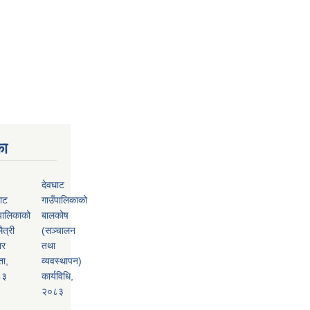
का
देवघाट
ाट
गाउँपालिकाको
पालिकाको
बालकोष
ैत्री
(सञ्चालन
ार
तथा
ता,
व्यवस्थापन)
८३
कार्यविधि,
२०८३