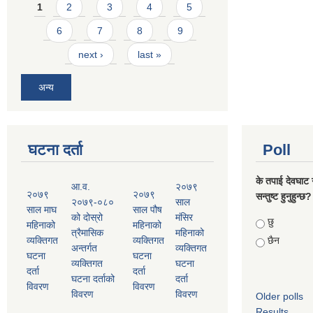
Pages
1
2
3
4
5
6
7
8
9
next ›
last »
अन्य
घटना दर्ता
Poll
के तपाई देवघाट 
आ.व.
२०७९
२०७९
२०७९
सन्तुष्ट हुनुहुन्छ?
२०७९-०८०
साल
साल माघ
साल पौष
को दोस्रो
मंसिर
Choices
छु
महिनाको
महिनाको
त्रैमासिक
महिनाको
व्यक्तिगत
व्यक्तिगत
छैन
अन्तर्गत
व्यक्तिगत
घटना
घटना
व्यक्तिगत
घटना
दर्ता
दर्ता
घटना दर्ताको
दर्ता
विवरण
विवरण
विवरण
विवरण
Older polls
Results