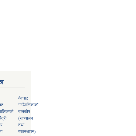
का
देवघाट
ाट
गाउँपालिकाको
पालिकाको
बालकोष
ैत्री
(सञ्चालन
ार
तथा
ता,
व्यवस्थापन)