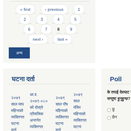
Pages
« first
‹ previous
1
2
3
4
5
6
7
8
9
next ›
last »
अन्य
घटना दर्ता
Poll
के तपाई देवघाट 
आ.व.
२०७९
२०७९
२०७९
सन्तुष्ट हुनुहुन्छ?
२०७९-०८०
साल
साल माघ
साल पौष
को दोस्रो
मंसिर
Choices
छु
महिनाको
महिनाको
त्रैमासिक
महिनाको
व्यक्तिगत
व्यक्तिगत
छैन
अन्तर्गत
व्यक्तिगत
घटना
घटना
व्यक्तिगत
घटना
दर्ता
दर्ता