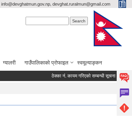
info@devghatmun.gov.np, devghat.ruralmun@gmail.com
Search form
Search
ग्यालरी
गाउँपालिकाको प्रोफाइल
स्वमूल्याङ्कन
ठेक्का नंं. कायम गरिएको सम्बन्धी सूचना !
जिल्ला