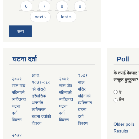
6
7
8
9
next ›
last »
अन्य
घटना दर्ता
Poll
के तपाई देवघाट 
आ.व.
२०७९
२०७९
२०७९
सन्तुष्ट हुनुहुन्छ?
२०७९-०८०
साल
साल माघ
साल पौष
को दोस्रो
मंसिर
Choices
छु
महिनाको
महिनाको
त्रैमासिक
महिनाको
व्यक्तिगत
व्यक्तिगत
छैन
अन्तर्गत
व्यक्तिगत
घटना
घटना
व्यक्तिगत
घटना
दर्ता
दर्ता
घटना दर्ताको
दर्ता
विवरण
विवरण
विवरण
विवरण
Older polls
Results
२०७९