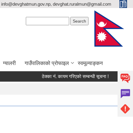
info@devghatmun.gov.np, devghat.ruralmun@gmail.com
Search form
Search
ग्यालरी
गाउँपालिकाको प्रोफाइल
स्वमूल्याङ्कन
ठेक्का नंं. कायम गरिएको सम्बन्धी सूचना !
जिल्ला भूमि स