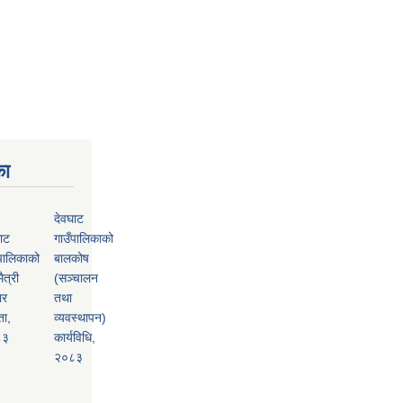
का
देवघाट
ाट
गाउँपालिकाको
पालिकाको
बालकोष
ैत्री
(सञ्चालन
ार
तथा
ता,
व्यवस्थापन)
८३
कार्यविधि,
२०८३