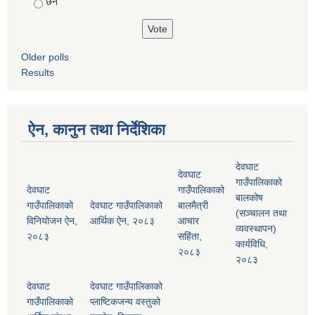
छैन
Older polls
Results
ऐन, कानुन तथा निर्देशिका
देवघाट
देवघाट
गाउँपालिकाको
देवघाट
गाउँपालिकाको
बालकोष
गाउँपालिकाको
देवघाट गाउँपालिकाको
बालमैत्री
(सञ्चालन तथा
विनियोजन ऐन,
आर्थिक ऐन, २०८३
आचार
व्यवस्थापन)
२०८३
सहिंता,
कार्यविधि,
२०८३
२०८३
देवघाट
देवघाट गाउँपालिकाको
गाउँपालिकाको
प्लाष्टिकजन्य वस्तुको