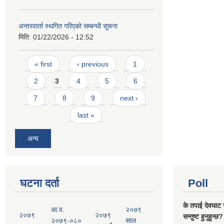
अन्तरवार्ता स्थगित गरिएको सम्बन्धी सूचना
मिति:
01/22/2026 - 12:52
Pages
« first
‹ previous
1
2
3
4
5
6
7
8
9
next ›
last »
अन्य
घटना दर्ता
Poll
के तपाई देवघाट 
आ.व.
२०७९
२०७९
२०७९
सन्तुष्ट हुनुहुन्छ?
२०७९-०८०
साल