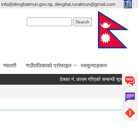
info@devghatmun.gov.np, devghat.ruralmun@gmail.com
Search form
Search
ग्यालरी
गाउँपालिकाको प्रोफाइल
स्वमूल्याङ्कन
ठेक्का नंं. कायम गरिएको सम्बन्धी सूचना !
जिल्