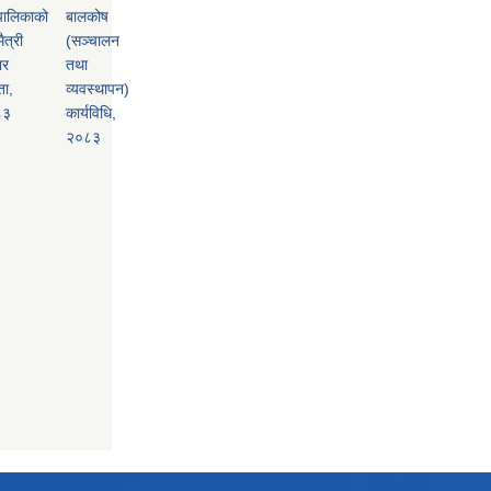
पालिकाको
बालकोष
ैत्री
(सञ्चालन
ार
तथा
ता,
व्यवस्थापन)
८३
कार्यविधि,
२०८३