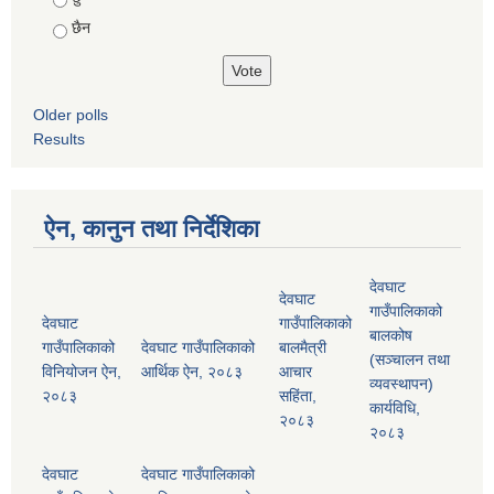
छैन
Older polls
Results
ऐन, कानुन तथा निर्देशिका
देवघाट
देवघाट
गाउँपालिकाको
देवघाट
गाउँपालिकाको
बालकोष
गाउँपालिकाको
देवघाट गाउँपालिकाको
बालमैत्री
(सञ्चालन तथा
विनियोजन ऐन,
आर्थिक ऐन, २०८३
आचार
व्यवस्थापन)
२०८३
सहिंता,
कार्यविधि,
२०८३
२०८३
देवघाट
देवघाट गाउँपालिकाको