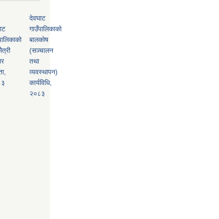
देवघाट
ाट
गाउँपालिकाको
पालिकाको
बालकोष
ैत्री
(सञ्चालन
ार
तथा
ता,
व्यवस्थापन)
८३
कार्यविधि,
२०८३