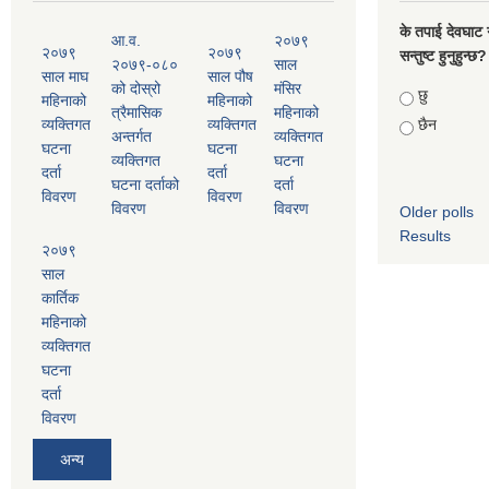
के तपाई देवघाट 
आ.व.
२०७९
२०७९
२०७९
सन्तुष्ट हुनुहुन्छ?
२०७९-०८०
साल
साल माघ
साल पौष
को दोस्रो
मंसिर
Choices
छु
महिनाको
महिनाको
त्रैमासिक
महिनाको
व्यक्तिगत
व्यक्तिगत
छैन
अन्तर्गत
व्यक्तिगत
घटना
घटना
व्यक्तिगत
घटना
दर्ता
दर्ता
घटना दर्ताको
दर्ता
विवरण
विवरण
विवरण
विवरण
Older polls
Results
२०७९
साल
कार्तिक
महिनाको
व्यक्तिगत
घटना
दर्ता
विवरण
अन्य