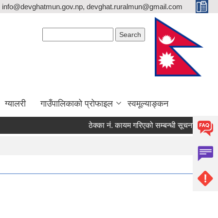
info@devghatmun.gov.np, devghat.ruralmun@gmail.com
Search form
Search
ग्यालरी
गाउँपालिकाको प्रोफाइल
स्वमूल्याङ्कन
ठेक्का नंं. कायम गरिएको सम्बन्धी सूचना !
जिल्ला