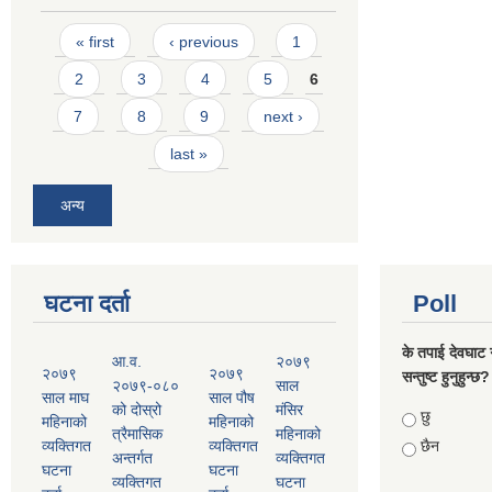
Pages
« first
‹ previous
1
2
3
4
5
6
7
8
9
next ›
last »
अन्य
घटना दर्ता
Poll
के तपाई देवघाट 
आ.व.
२०७९
२०७९
२०७९
सन्तुष्ट हुनुहुन्छ?
२०७९-०८०
साल
साल माघ
साल पौष
को दोस्रो
मंसिर
Choices
छु
महिनाको
महिनाको
त्रैमासिक
महिनाको
व्यक्तिगत
व्यक्तिगत
छैन
अन्तर्गत
व्यक्तिगत
घटना
घटना
व्यक्तिगत
घटना