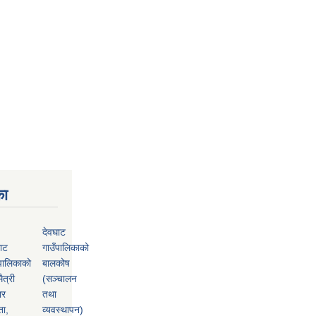
का
देवघाट
ाट
गाउँपालिकाको
पालिकाको
बालकोष
ैत्री
(सञ्चालन
ार
तथा
ता,
व्यवस्थापन)