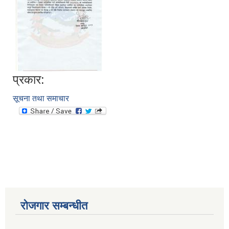
प्रकार:
सूचना तथा समाचार
आवास पूननिर्माण तथा प्रवलीकरण सम्बन्धी देवघाट गाउँपालिकाको प्रोफाइल प्रतिवेदन
रोजगार सम्बन्धीत