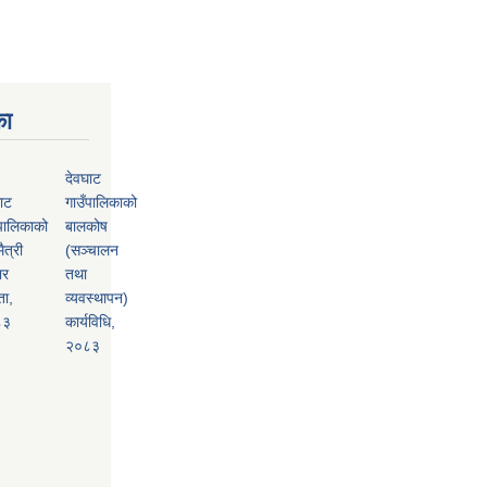
का
देवघाट
ाट
गाउँपालिकाको
पालिकाको
बालकोष
ैत्री
(सञ्चालन
ार
तथा
ता,
व्यवस्थापन)
८३
कार्यविधि,
२०८३