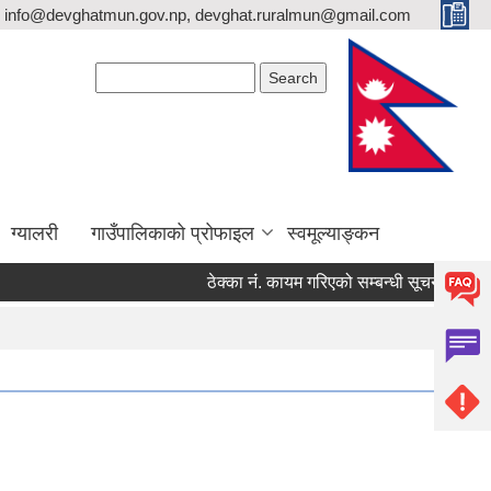
info@devghatmun.gov.np, devghat.ruralmun@gmail.com
Search form
Search
ग्यालरी
गाउँपालिकाको प्रोफाइल
स्वमूल्याङ्कन
ठेक्का नंं. कायम गरिएको सम्बन्धी सूचना !
जिल्