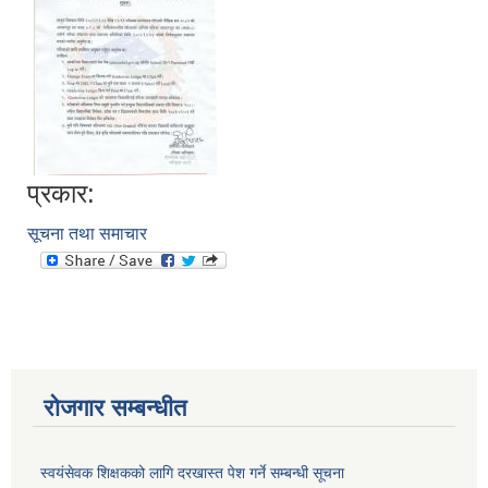
प्रकार:
सूचना तथा समाचार
आवास पूननिर्माण तथा प्रवलीकरण सम्बन्धी देवघाट गाउँपालिकाको प्रोफाइल प्रतिवेदन
रोजगार सम्बन्धीत
स्वयंसेवक शिक्षकको लागि दरखास्त पेश गर्ने सम्बन्धी सूचना