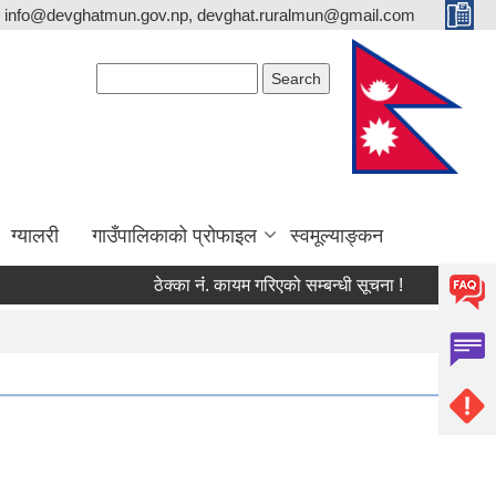
info@devghatmun.gov.np, devghat.ruralmun@gmail.com
Search form
Search
ग्यालरी
गाउँपालिकाको प्रोफाइल
स्वमूल्याङ्कन
ठेक्का नंं. कायम गरिएको सम्बन्धी सूचना !
जिल्ला भूमि 