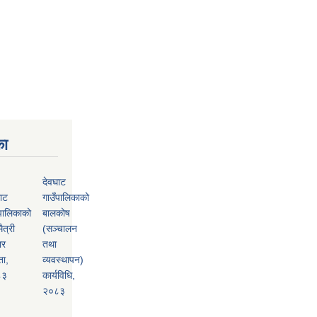
का
देवघाट
ाट
गाउँपालिकाको
पालिकाको
बालकोष
ैत्री
(सञ्चालन
ार
तथा
ता,
व्यवस्थापन)
८३
कार्यविधि,
२०८३