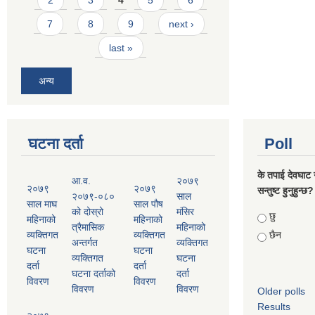
2
3
4
5
6
7
8
9
next ›
last »
अन्य
घटना दर्ता
Poll
के तपाई देवघाट 
आ.व.
२०७९
२०७९
२०७९
सन्तुष्ट हुनुहुन्छ?
२०७९-०८०
साल
साल माघ
साल पौष
को दोस्रो
मंसिर
Choices
छु
महिनाको
महिनाको
त्रैमासिक
महिनाको
व्यक्तिगत
व्यक्तिगत
छैन
अन्तर्गत
व्यक्तिगत
घटना
घटना
व्यक्तिगत
घटना
दर्ता
दर्ता
घटना दर्ताको
दर्ता
विवरण
विवरण
विवरण
विवरण
Older polls
Results