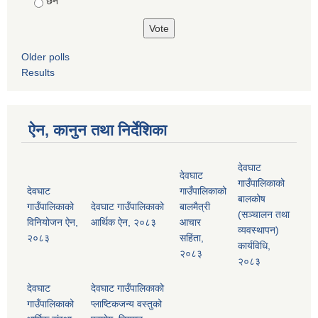
छैन
Older polls
Results
ऐन, कानुन तथा निर्देशिका
देवघाट
देवघाट
गाउँपालिकाको
देवघाट
गाउँपालिकाको
बालकोष
गाउँपालिकाको
देवघाट गाउँपालिकाको
बालमैत्री
(सञ्चालन तथा
विनियोजन ऐन,
आर्थिक ऐन, २०८३
आचार
व्यवस्थापन)
२०८३
सहिंता,
कार्यविधि,
२०८३
२०८३
देवघाट
देवघाट गाउँपालिकाको
गाउँपालिकाको
प्लाष्टिकजन्य वस्तुको