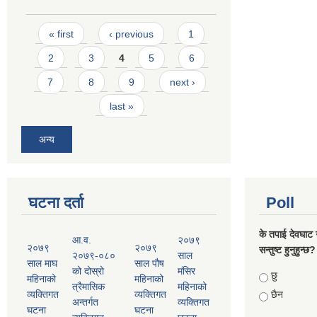
Pages
« first
‹ previous
1
2
3
4
5
6
7
8
9
next ›
last »
अन्य
घटना दर्ता
Poll
के तपाई देवघाट 
आ.व.
२०७९
२०७९
२०७९
सन्तुष्ट हुनुहुन्छ?
२०७९-०८०
साल
साल माघ
साल पौष
को दोस्रो
मंसिर
Choices
छु
महिनाको
महिनाको
त्रैमासिक
महिनाको
व्यक्तिगत
व्यक्तिगत
छैन
अन्तर्गत
व्यक्तिगत
घटना
घटना