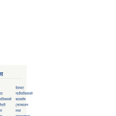
का
देवघाट
ाट
गाउँपालिकाको
पालिकाको
बालकोष
ैत्री
(सञ्चालन
ार
तथा