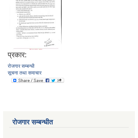
प्रकार:
रोजगार सम्बन्धी
सूचना तथा समाचार
आवास पूननिर्माण तथा प्रवलीकरण सम्बन्धी देवघाट गाउँपालिकाको प्रोफाइल प्रतिवेदन
रोजगार सम्बन्धीत