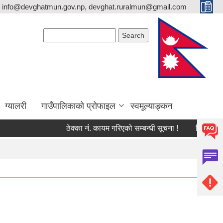
info@devghatmun.gov.np, devghat.ruralmun@gmail.com
Search form
Search
ग्यालरी
गाउँपालिकाको प्रोफाइल
स्वमूल्याङ्कन
ठेक्का नंं. कायम गरिएको सम्बन्धी सूचना !
जिल्ला भूमि 