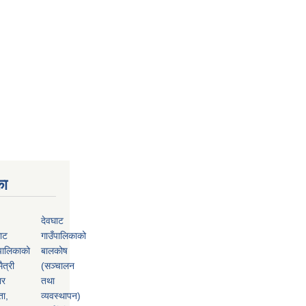
का
देवघाट
ाट
गाउँपालिकाको
पालिकाको
बालकोष
ैत्री
(सञ्चालन
ार
तथा
ता,
व्यवस्थापन)