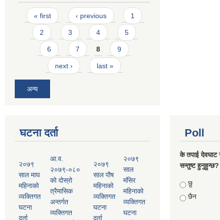
Pages
« first
‹ previous
1
2
3
4
5
6
7
8
9
next ›
last »
अन्य
घटना दर्ता
Poll
के तपाई देवघाट 
आ.व.
२०७९
२०७९
२०७९
सन्तुष्ट हुनुहुन्छ?
२०७९-०८०
साल
साल माघ
साल पौष
को दोस्रो
मंसिर
Choices
छु
महिनाको
महिनाको
त्रैमासिक
महिनाको
व्यक्तिगत
व्यक्तिगत
छैन
अन्तर्गत
व्यक्तिगत
घटना
घटना
व्यक्तिगत
घटना
दर्ता
दर्ता