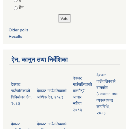
छैन
Older polls
Results
ऐन, कानुन तथा निर्देशिका
देवघाट
देवघाट
गाउँपालिकाको
देवघाट
गाउँपालिकाको
बालकोष
गाउँपालिकाको
देवघाट गाउँपालिकाको
बालमैत्री
(सञ्चालन तथा
विनियोजन ऐन,
आर्थिक ऐन, २०८३
आचार
व्यवस्थापन)
२०८३
सहिंता,
कार्यविधि,
२०८३
२०८३
देवघाट
देवघाट गाउँपालिकाको