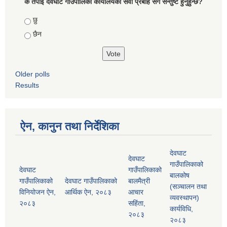
के तपाई देवघाट गाउँपालिका कार्यालयको सेवा प्रबाह संग सन्तुष्ट हुनुहुन्छ?
Choices
छु
छैन
Older polls
Results
ऐन, कानुन तथा निर्देशिका
देवघाट
देवघाट
गाउँपालिकाको
देवघाट
गाउँपालिकाको
बालकोष
गाउँपालिकाको
देवघाट गाउँपालिकाको
बालमैत्री
(सञ्चालन तथा
विनियोजन ऐन,
आर्थिक ऐन, २०८३
आचार
व्यवस्थापन)
२०८३
सहिंता,
कार्यविधि,
२०८३
२०८३