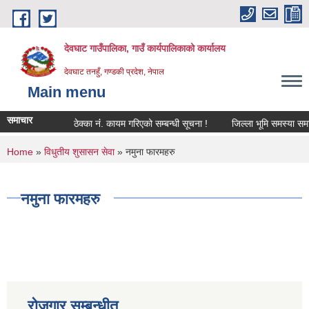
Skip to main content
देवघाट गाउँपालिका, गाउँ कार्यपालिकाको कार्यालय
देवघाट तनहुँ, गण्डकी प्रदेश, नेपाल
Main menu
समाचार
ठेक्का नंं. कायम गरिएको सम्बन्धी सूचना !
जिल्ला भूमि समस्या समाध
You are here
Home
»
विधुतीय शुसासन सेवा
» नमुना फारमहरु
नमुना फारमहरु
रोजगार सम्बन्धीत