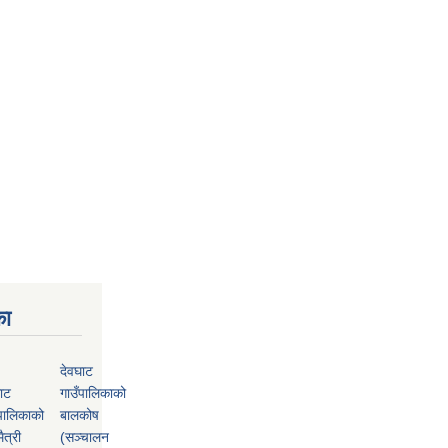
का
देवघाट
ाट
गाउँपालिकाको
पालिकाको
बालकोष
ैत्री
(सञ्चालन