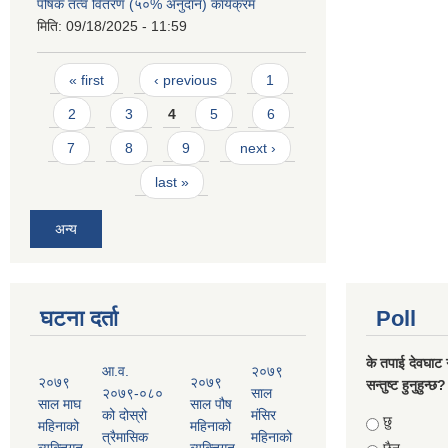
पोषक तत्व वितरण (५०% अनुदान) कार्यक्रम
मिति:
09/18/2025 - 11:59
Pages
« first
‹ previous
1
2
3
4
5
6
7
8
9
next ›
last »
अन्य
घटना दर्ता
Poll
के तपाई देवघाट 
आ.व.
२०७९
२०७९
२०७९
सन्तुष्ट हुनुहुन्छ?
२०७९-०८०
साल
साल माघ
साल पौष
को दोस्रो
मंसिर
Choices
छु
महिनाको
महिनाको
त्रैमासिक
महिनाको
व्यक्तिगत
व्यक्तिगत