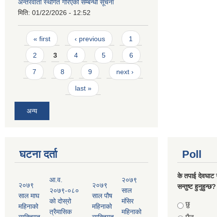
अन्तरवार्ता स्थगित गरिएको सम्बन्धी सूचना
मिति:
01/22/2026 - 12:52
Pages
« first
‹ previous
1
2
3
4
5
6
7
8
9
next ›
last »
अन्य
घटना दर्ता
Poll
के तपाई देवघाट 
आ.व.
२०७९
२०७९
२०७९
सन्तुष्ट हुनुहुन्छ?
२०७९-०८०
साल
साल माघ
साल पौष
को दोस्रो
मंसिर
Choices
छु
महिनाको
महिनाको
त्रैमासिक
महिनाको
व्यक्तिगत
व्यक्तिगत