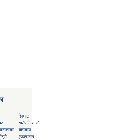
का
देवघाट
ाट
गाउँपालिकाको
पालिकाको
बालकोष
ैत्री
(सञ्चालन