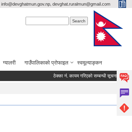
info@devghatmun.gov.np, devghat.ruralmun@gmail.com
Search form
Search
ग्यालरी
गाउँपालिकाको प्रोफाइल
स्वमूल्याङ्कन
ठेक्का नंं. कायम गरिएको सम्बन्धी सूचना !
जिल्ला