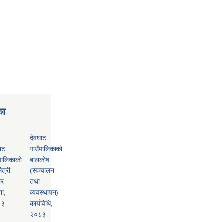
का
देवघाट
ाट
गाउँपालिकाको
पालिकाको
बालकोष
ैत्री
(सञ्चालन
ार
तथा
ता,
व्यवस्थापन)
८३
कार्यविधि,
२०८३