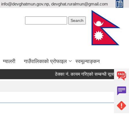
info@devghatmun.gov.np, devghat.ruralmun@gmail.com
Search form
Search
ग्यालरी
गाउँपालिकाको प्रोफाइल
स्वमूल्याङ्कन
ठेक्का नंं. कायम गरिएको सम्बन्धी सूचना !
जिल्