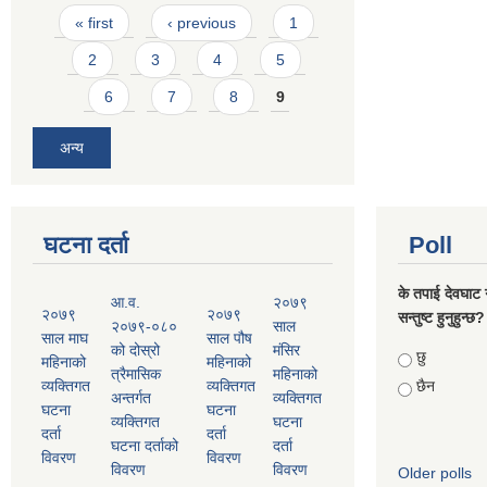
Pages
« first
‹ previous
1
2
3
4
5
6
7
8
9
अन्य
घटना दर्ता
Poll
के तपाई देवघाट 
आ.व.
२०७९
२०७९
२०७९
सन्तुष्ट हुनुहुन्छ?
२०७९-०८०
साल
साल माघ
साल पौष
को दोस्रो
मंसिर
Choices
छु
महिनाको
महिनाको
त्रैमासिक
महिनाको
व्यक्तिगत
व्यक्तिगत
छैन
अन्तर्गत
व्यक्तिगत
घटना
घटना
व्यक्तिगत
घटना
दर्ता
दर्ता
घटना दर्ताको
दर्ता
विवरण
विवरण
विवरण
विवरण
Older polls