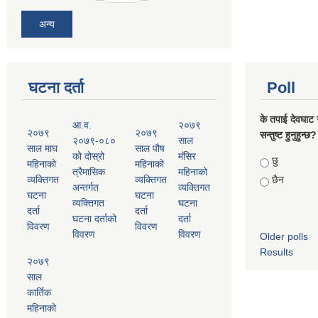
अन्य
घटना दर्ता
Poll
के तपाई देवघाट 
आ.व.
२०७९
२०७९
२०७९
सन्तुष्ट हुनुहुन्छ?
२०७९-०८०
साल
साल माघ
साल पौष
को दोस्रो
मंसिर
Choices
छु
महिनाको
महिनाको
त्रैमासिक
महिनाको
व्यक्तिगत
व्यक्तिगत
छैन
अन्तर्गत
व्यक्तिगत
घटना
घटना
व्यक्तिगत
घटना
दर्ता
दर्ता
घटना दर्ताको
दर्ता
विवरण
विवरण
विवरण
विवरण
Older polls
Results
२०७९
साल
कार्तिक
महिनाको