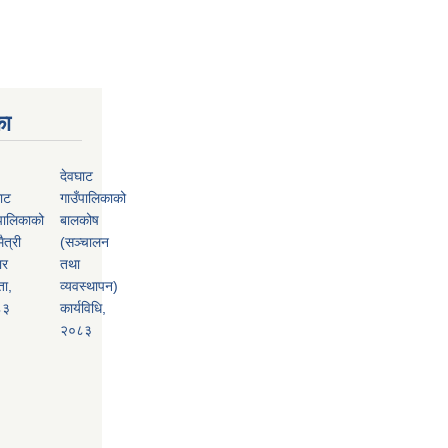
का
देवघाट
ाट
गाउँपालिकाको
पालिकाको
बालकोष
ैत्री
(सञ्चालन
ार
तथा
ता,
व्यवस्थापन)
८३
कार्यविधि,
२०८३