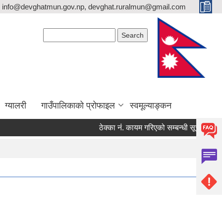
info@devghatmun.gov.np, devghat.ruralmun@gmail.com
Search form
Search
ग्यालरी
गाउँपालिकाको प्रोफाइल
स्वमूल्याङ्कन
ठेक्का नंं. कायम गरिएको सम्बन्धी सूचना !
जि