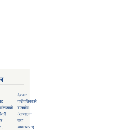
का
देवघाट
ाट
गाउँपालिकाको
पालिकाको
बालकोष
ैत्री
(सञ्चालन
ार
तथा
ता,
व्यवस्थापन)