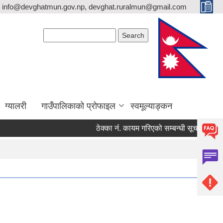
info@devghatmun.gov.np, devghat.ruralmun@gmail.com
Search form
Search
ग्यालरी
गाउँपालिकाको प्रोफाइल
स्वमूल्याङ्कन
ठेक्का नंं. कायम गरिएको सम्बन्धी सूचना !
जिल्