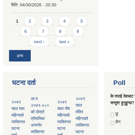
मिति:
04/30/2026 - 20:30
Pages
1
2
3
4
5
6
7
8
9
next ›
last »
अन्य
घटना दर्ता
Poll
के तपाई देवघाट 
आ.व.
२०७९
२०७९
२०७९
सन्तुष्ट हुनुहुन्छ?
२०७९-०८०
साल
साल माघ
साल पौष
को दोस्रो
मंसिर
Choices
छु
महिनाको
महिनाको
त्रैमासिक
महिनाको
व्यक्तिगत
व्यक्तिगत
छैन
अन्तर्गत
व्यक्तिगत
घटना
घटना
व्यक्तिगत
घटना
दर्ता
दर्ता