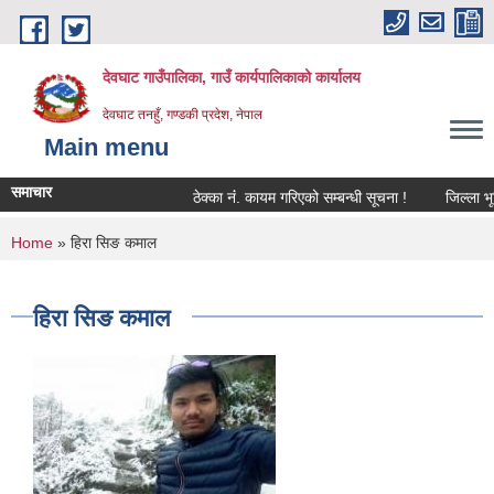
Skip to main content
देवघाट गाउँपालिका, गाउँ कार्यपालिकाको कार्यालय
देवघाट तनहुँ, गण्डकी प्रदेश, नेपाल
Main menu
समाचार
ठेक्का नंं. कायम गरिएको सम्बन्धी सूचना !
जिल्ला भूम
You are here
Home
» हिरा सिङ कमाल
हिरा सिङ कमाल