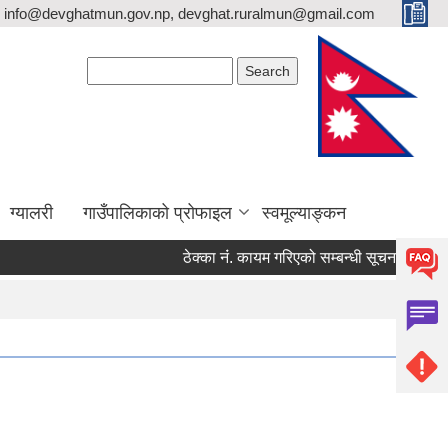
info@devghatmun.gov.np, devghat.ruralmun@gmail.com
Search form
Search
ग्यालरी
गाउँपालिकाको प्रोफाइल
स्वमूल्याङ्कन
ठेक्का नंं. कायम गरिएको सम्बन्धी सूचना !
जिल्ला