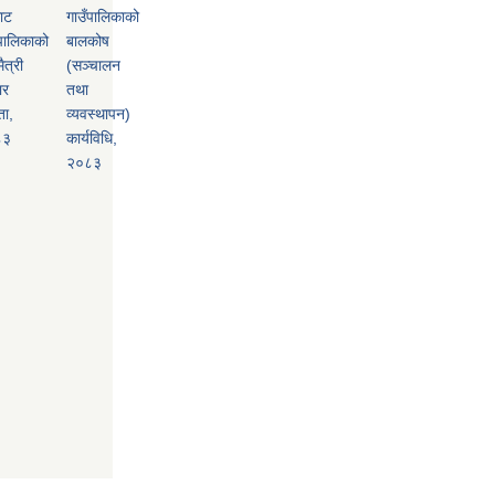
ाट
गाउँपालिकाको
पालिकाको
बालकोष
ैत्री
(सञ्चालन
ार
तथा
ता,
व्यवस्थापन)
८३
कार्यविधि,
२०८३