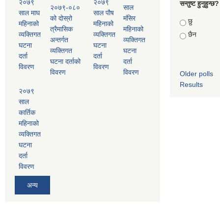
२०७९
२०७९
सन्तुष्ट हुनुहुन्छ?
२०७९-०८०
साल
साल माघ
साल पौष
को दोस्रो
मंसिर
Choices
छु
महिनाको
महिनाको
त्रैमासिक
महिनाको
व्यक्तिगत
व्यक्तिगत
छैन
अन्तर्गत
व्यक्तिगत
घटना
घटना
व्यक्तिगत
घटना
दर्ता
दर्ता
घटना दर्ताको
दर्ता
विवरण
विवरण
विवरण
विवरण
Older polls
Results
२०७९
साल
कार्तिक
महिनाको
व्यक्तिगत
घटना
दर्ता
विवरण
अन्य