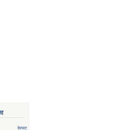
का
देवघाट