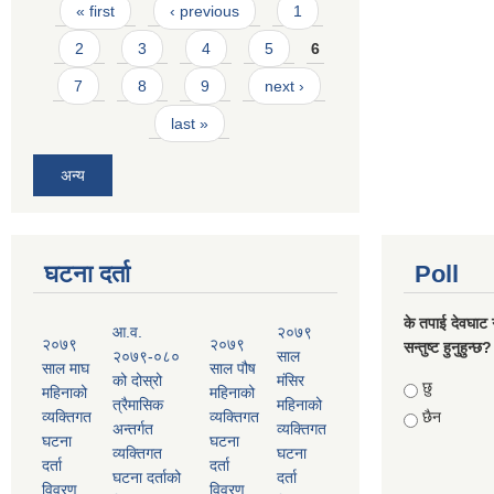
Pages
« first
‹ previous
1
2
3
4
5
6
7
8
9
next ›
last »
अन्य
घटना दर्ता
Poll
के तपाई देवघाट 
आ.व.
२०७९
२०७९
२०७९
सन्तुष्ट हुनुहुन्छ?
२०७९-०८०
साल
साल माघ
साल पौष
को दोस्रो
मंसिर
Choices
छु
महिनाको
महिनाको
त्रैमासिक
महिनाको
व्यक्तिगत
व्यक्तिगत
छैन
अन्तर्गत
व्यक्तिगत
घटना
घटना
व्यक्तिगत
घटना
दर्ता
दर्ता
घटना दर्ताको
दर्ता
विवरण
विवरण