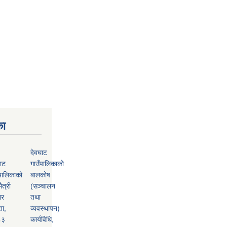
का
देवघाट
ाट
गाउँपालिकाको
पालिकाको
बालकोष
ैत्री
(सञ्चालन
ार
तथा
ता,
व्यवस्थापन)
८३
कार्यविधि,