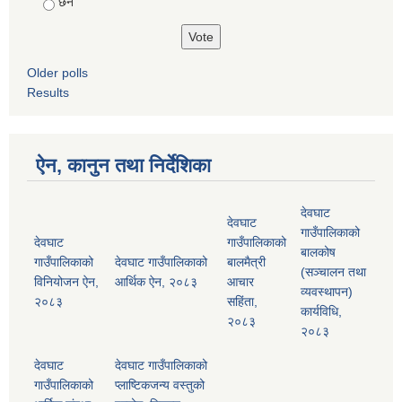
छैन
Older polls
Results
ऐन, कानुन तथा निर्देशिका
देवघाट
देवघाट
गाउँपालिकाको
देवघाट
गाउँपालिकाको
बालकोष
गाउँपालिकाको
देवघाट गाउँपालिकाको
बालमैत्री
(सञ्चालन तथा
विनियोजन ऐन,
आर्थिक ऐन, २०८३
आचार
व्यवस्थापन)
२०८३
सहिंता,
कार्यविधि,
२०८३
२०८३
देवघाट
देवघाट गाउँपालिकाको
गाउँपालिकाको
प्लाष्टिकजन्य वस्तुको