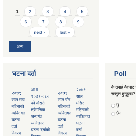
Pages
1
2
3
4
5
6
7
8
9
next ›
last »
अन्य
घटना दर्ता
Poll
के तपाई देवघाट 
आ.व.
२०७९
२०७९
२०७९
सन्तुष्ट हुनुहुन्छ?
२०७९-०८०
साल
साल माघ
साल पौष
को दोस्रो
मंसिर
Choices
छु
महिनाको
महिनाको
त्रैमासिक
महिनाको
व्यक्तिगत
व्यक्तिगत
छैन
अन्तर्गत
व्यक्तिगत
घटना
घटना
व्यक्तिगत
घटना
दर्ता
दर्ता
घटना दर्ताको
दर्ता
विवरण
विवरण