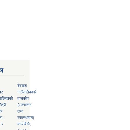
का
देवघाट
ाट
गाउँपालिकाको
पालिकाको
बालकोष
ैत्री
(सञ्चालन
ार
तथा
ता,
व्यवस्थापन)
८३
कार्यविधि,