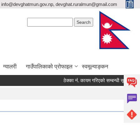
info@devghatmun.gov.np, devghat.ruralmun@gmail.com
Search form
Search
ग्यालरी
गाउँपालिकाको प्रोफाइल
स्वमूल्याङ्कन
ठेक्का नंं. कायम गरिएको सम्बन्धी सूचना !
जि