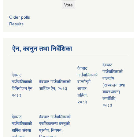
Older polls
Results
ऐन, कानुन तथा निर्देशिका
देवघाट
देवघाट
गाउँपालिकाको
देवघाट
गाउँपालिकाको
बालकोष
गाउँपालिकाको
देवघाट गाउँपालिकाको
बालमैत्री
(सञ्चालन तथा
विनियोजन ऐन,
आर्थिक ऐन, २०८३
आचार
व्यवस्थापन)
२०८३
सहिंता,
कार्यविधि,
२०८३
२०८३
देवघाट
देवघाट गाउँपालिकाको
गाउँपालिकाको
प्लाष्टिकजन्य वस्तुको
धार्मिक संस्था
प्रयोग, नियमन,