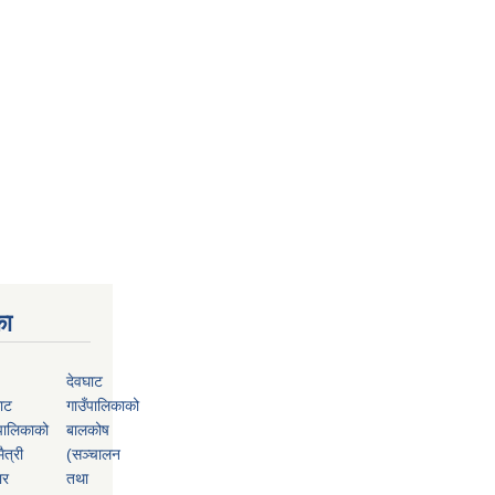
का
देवघाट
ाट
गाउँपालिकाको
पालिकाको
बालकोष
ैत्री
(सञ्चालन
ार
तथा