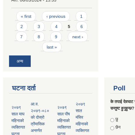
Pages
« first
‹ previous
1
2
3
4
5
6
7
8
9
next ›
last »
अन्य
घटना दर्ता
Poll
के तपाई देवघाट 
आ.व.
२०७९
२०७९
२०७९
सन्तुष्ट हुनुहुन्छ?
२०७९-०८०
साल
साल माघ
साल पौष
को दोस्रो
मंसिर
Choices
छु
महिनाको
महिनाको
त्रैमासिक
महिनाको
व्यक्तिगत
व्यक्तिगत
छैन
अन्तर्गत
व्यक्तिगत
घटना
घटना