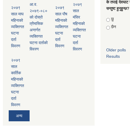
के तपाई देवघाट 
आ.व.
२०७९
२०७९
२०७९
सन्तुष्ट हुनुहुन्छ?
२०७९-०८०
साल
साल माघ
साल पौष
को दोस्रो
मंसिर
Choices
छु
महिनाको
महिनाको
त्रैमासिक
महिनाको
व्यक्तिगत
व्यक्तिगत
छैन
अन्तर्गत
व्यक्तिगत
घटना
घटना
व्यक्तिगत
घटना
दर्ता
दर्ता
घटना दर्ताको
दर्ता
विवरण
विवरण
विवरण
विवरण
Older polls
Results
२०७९
साल
कार्तिक
महिनाको
व्यक्तिगत
घटना
दर्ता
विवरण
अन्य