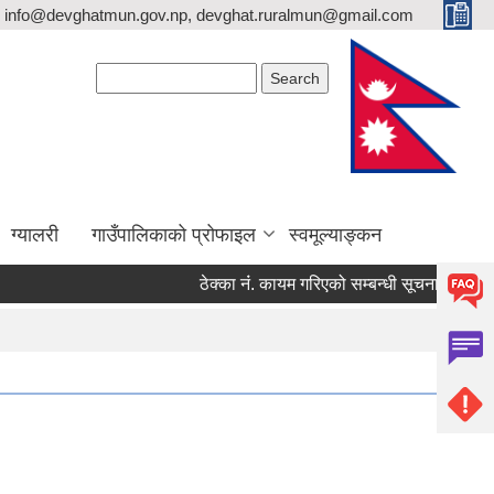
info@devghatmun.gov.np, devghat.ruralmun@gmail.com
Search form
Search
ग्यालरी
गाउँपालिकाको प्रोफाइल
स्वमूल्याङ्कन
ठेक्का नंं. कायम गरिएको सम्बन्धी सूचना !
जिल्ला