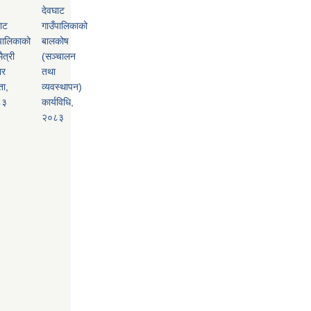
देवघाट
ाट
गाउँपालिकाको
पालिकाको
बालकोष
ैत्री
(सञ्चालन
ार
तथा
ता,
व्यवस्थापन)
८३
कार्यविधि,
२०८३