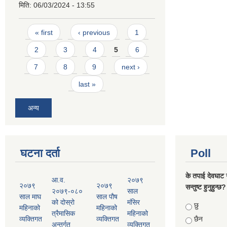
मिति:
06/03/2024 - 13:55
Pages
« first
‹ previous
1
2
3
4
5
6
7
8
9
next ›
last »
अन्य
घटना दर्ता
Poll
के तपाई देवघाट 
आ.व.
२०७९
२०७९
२०७९
सन्तुष्ट हुनुहुन्छ?
२०७९-०८०
साल
साल माघ
साल पौष
को दोस्रो
मंसिर
Choices
छु
महिनाको
महिनाको
त्रैमासिक
महिनाको
व्यक्तिगत
व्यक्तिगत
छैन
अन्तर्गत
व्यक्तिगत