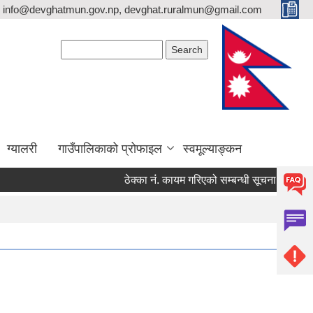
info@devghatmun.gov.np, devghat.ruralmun@gmail.com
Search form
Search
ग्यालरी
गाउँपालिकाको प्रोफाइल
स्वमूल्याङ्कन
ठेक्का नंं. कायम गरिएको सम्बन्धी सूचना !
जिल्ला