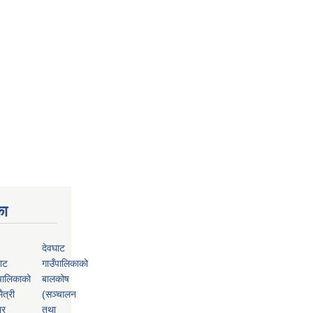
का
देवघाट
ाट
गाउँपालिकाको
पालिकाको
बालकोष
ैत्री
(सञ्चालन
ार
तथा