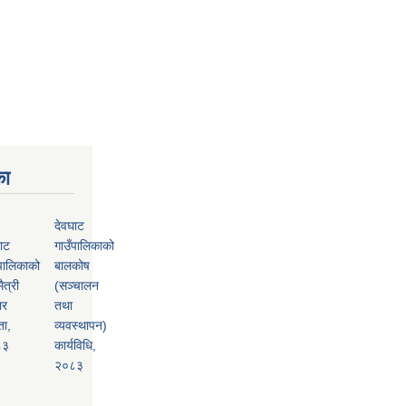
का
देवघाट
ाट
गाउँपालिकाको
पालिकाको
बालकोष
ैत्री
(सञ्चालन
ार
तथा
ता,
व्यवस्थापन)
८३
कार्यविधि,
२०८३