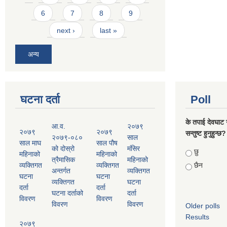
6
7
8
9
next ›
last »
अन्य
घटना दर्ता
Poll
के तपाई देवघाट 
आ.व.
२०७९
२०७९
२०७९
सन्तुष्ट हुनुहुन्छ?
२०७९-०८०
साल
साल माघ
साल पौष
को दोस्रो
मंसिर
Choices
छु
महिनाको
महिनाको
त्रैमासिक
महिनाको
व्यक्तिगत
व्यक्तिगत
छैन
अन्तर्गत
व्यक्तिगत
घटना
घटना
व्यक्तिगत
घटना
दर्ता
दर्ता
घटना दर्ताको
दर्ता
विवरण
विवरण
विवरण
विवरण
Older polls
Results
२०७९