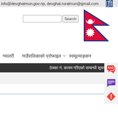
info@devghatmun.gov.np, devghat.ruralmun@gmail.com
Search form
Search
ग्यालरी
गाउँपालिकाको प्रोफाइल
स्वमूल्याङ्कन
ठेक्का नंं. कायम गरिएको सम्बन्धी सूचना !
जिल्