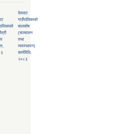
देवघाट
ाट
गाउँपालिकाको
पालिकाको
बालकोष
ैत्री
(सञ्चालन
ार
तथा
ता,
व्यवस्थापन)
८३
कार्यविधि,
२०८३