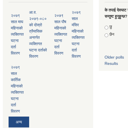
के तपाई देवघाट 
आ.व.
२०७९
२०७९
२०७९
सन्तुष्ट हुनुहुन्छ?
२०७९-०८०
साल
साल माघ
साल पौष
को दोस्रो
मंसिर
Choices
छु
महिनाको
महिनाको
त्रैमासिक
महिनाको
व्यक्तिगत
व्यक्तिगत
छैन
अन्तर्गत
व्यक्तिगत
घटना
घटना
व्यक्तिगत
घटना
दर्ता
दर्ता
घटना दर्ताको
दर्ता
विवरण
विवरण
विवरण
विवरण
Older polls
Results
२०७९
साल
कार्तिक
महिनाको
व्यक्तिगत
घटना
दर्ता
विवरण
अन्य