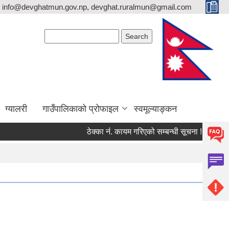
info@devghatmun.gov.np, devghat.ruralmun@gmail.com
Search form
Search
ग्यालरी
गाउँपालिकाको प्रोफाइल
स्वमूल्याङ्कन
ठेक्का नंं. कायम गरिएको सम्बन्धी सूचना !
जिल्ला भ