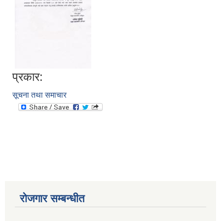
प्रकार:
सूचना तथा समाचार
आवास पूननिर्माण तथा प्रवलीकरण सम्बन्धी देवघाट गाउँपालिकाको प्रोफाइल प्रतिवेदन
रोजगार सम्बन्धीत