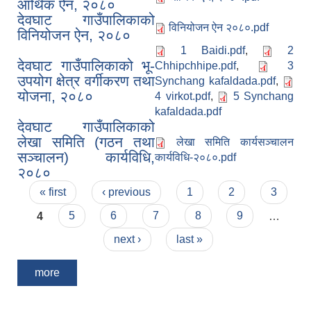
आर्थिक ऐन, २०८०
देवघाट गाउँपालिकाको
विनियोजन ऐन २०८०.pdf
विनियोजन ऐन, २०८०
1 Baidi.pdf
,
2
देवघाट गाउँपालिकाको भू-
Chhipchhipe.pdf
,
3
उपयोग क्षेत्र वर्गीकरण तथा
Synchang kafaldada.pdf
,
योजना, २०८०
4 virkot.pdf
,
5 Synchang
kafaldada.pdf
देवघाट गाउँपालिकाको
लेखा समिति (गठन तथा
लेखा समिति कार्यसञ्चालन
सञ्चालन) कार्यविधि,
कार्यविधि-२०८०.pdf
२०८०
Pages
« first
‹ previous
1
2
3
4
5
6
7
8
9
…
next ›
last »
more